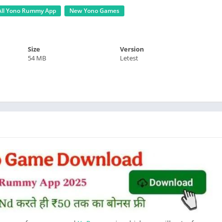
All Yono Rummy App
New Yono Games
Size
Version
54 MB
Letest