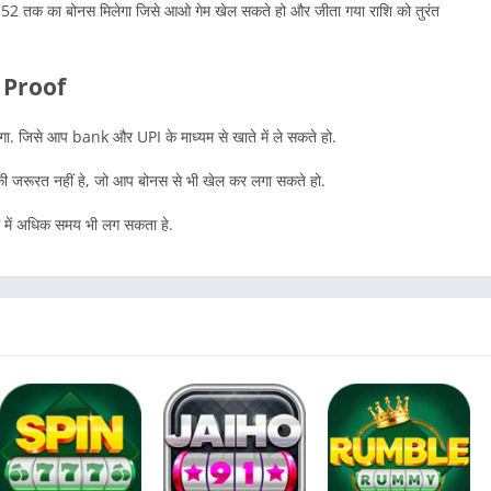
 52 तक का बोनस मिलेगा जिसे आओ गेम खेल सकते हो और जीता गया राशि को तुरंत
Proof
ोगा. जिसे आप bank और UPI के माध्यम से खाते में ले सकते हो.
 की जरूरत नहीं हे, जो आप बोनस से भी खेल कर लगा सकते हो.
 में अधिक समय भी लग सकता हे.