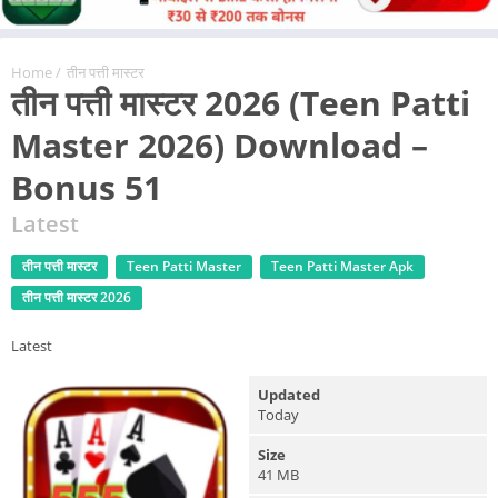
Home
/
तीन पत्ती मास्टर
तीन पत्ती मास्टर 2026 (Teen Patti
Master 2026) Download –
Bonus 51
Latest
तीन पत्ती मास्टर
Teen Patti Master
Teen Patti Master Apk
तीन पत्ती मास्टर 2026
Latest
Updated
Today
Size
41 MB