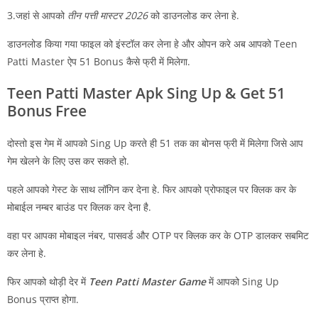
3.जहां से आपको
तीन पत्ती मास्टर 2026
को डाउनलोड कर लेना हे.
डाउनलोड किया गया फाइल को इंस्टॉल कर लेना हे और ओपन करे अब आपको Teen
Patti Master ऐप 51 Bonus कैसे फ्री में मिलेगा.
Teen Patti Master Apk Sing Up & Get 51
Bonus Free
दोस्तो इस गेम में आपको Sing Up करते ही 51 तक का बोनस फ्री में मिलेगा जिसे आप
गेम खेलने के लिए उस कर सकते हो.
पहले आपको गेस्ट के साथ लॉगिन कर देना हे. फिर आपको प्रोफाइल पर क्लिक कर के
मोबाईल नम्बर बाउंड पर क्लिक कर देना है.
वहा पर आपका मोबाइल नंबर, पासवर्ड और OTP पर क्लिक कर के OTP डालकर सबमिट
कर लेना हे.
फिर आपको थोड़ी देर में
Teen Patti Master Game
में आपको Sing Up
Bonus प्राप्त होगा.