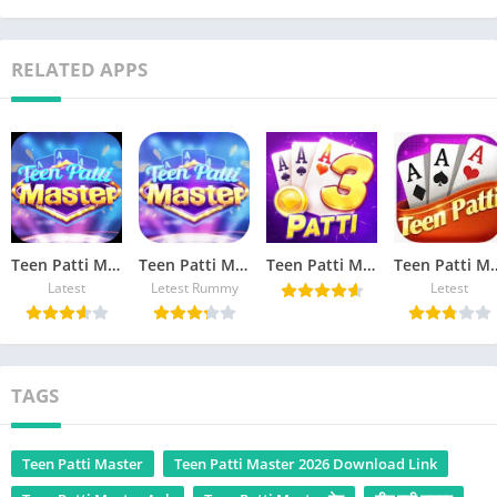
RELATED APPS
Teen Patti Master (Tp Master) Download Get ₹51 Bonus
Teen Patti Master Download – Bonus 55
Teen Patti Master Apk Download & Get 51 Bonus
Teen Patti Master Apk (Letest Teen Pat
Latest
Letest Rummy
Letest
TAGS
Teen Patti Master
Teen Patti Master 2026 Download Link